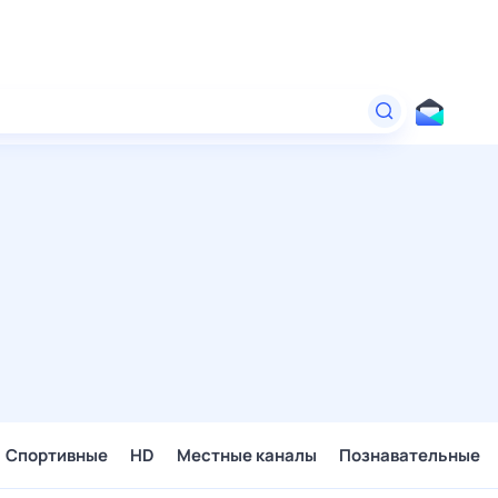
Спортивные
HD
Местные каналы
Познавательные