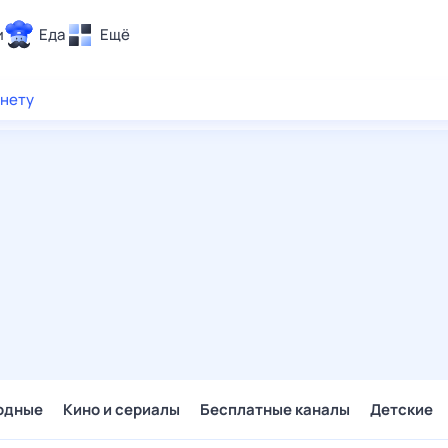
и
Еда
Ещё
Почта
рнету
ия и отдых
Поиск
Погода
ТВ-программа
и и тренды
 ситуации
 вместе
Помощь
одные
Кино и сериалы
Бесплатные каналы
Детские