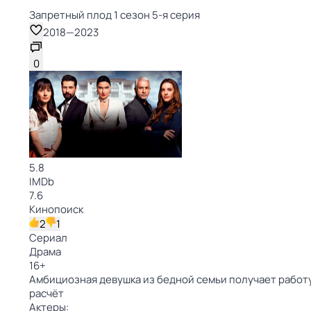
Запретный плод 1 сезон 5-я серия
2018
—
2023
0
5.8
IMDb
7.6
Кинопоиск
2
1
Сериал
Драма
16
+
Амбициозная девушка из бедной семьи получает работу
расчёт
Актеры: