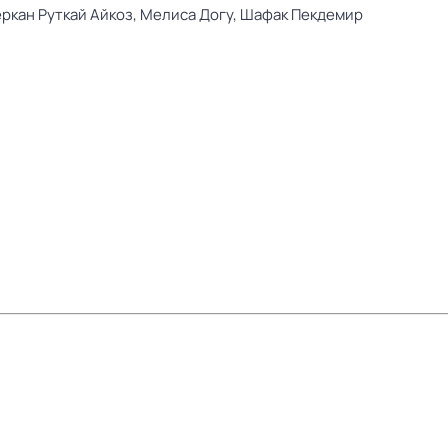
ркан Руткай Айкоз,
Мелиса Догу,
Шафак Пекдемир