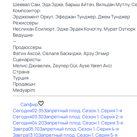
Шеввал Сам,
Эда Эдже,
Барыш Айтач,
Вильдан Мутлу,
Се
Композитор:
Эрджюмент Оркут,
Эфеджан Тунджер,
Джем Тунджер
Режиссеры:
Неслихан Есилюрт,
Эдже Эрдек Кочоглу,
Мурат Озтюрк
Ведущие:
—
Продюссеры:
Фатих Аксой,
Селале Баскиджи,
Арзу Эгмир
Сценаристы:
Мелис Дживелек,
Zeynep Gür,
Ayse Yaren Avci
Страна:
Турция
Продакшн:
Medyapim
Сапфир
Сегодня
02:35
Запретный плод
. Сезон 1
. Серия 1-я
Сегодня
03:30
Запретный плод
. Сезон 1
. Серия 2-я
Сегодня
04:20
Запретный плод
. Сезон 1
. Серия 3-я
Завтра
05:10
Запретный плод
. Сезон 1
. Серия 4-я
Завтра
13:10
Запретный плод
. Сезон 1
. Серия 5-я