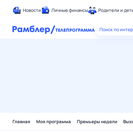
Новости
Личные финансы
Родители и дет
Здоровье
Поиск по инте
Развлечен
Дом и уют
Спорт
Карьера
Авто
Технологи
Жизненные
Сберегаем
Гороскопы
Главная
Моя программа
Премьеры недели
Вых