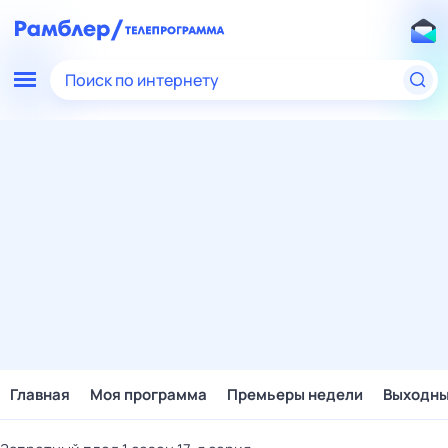
Поиск по интернету
Главная
Моя программа
Премьеры недели
Выходн