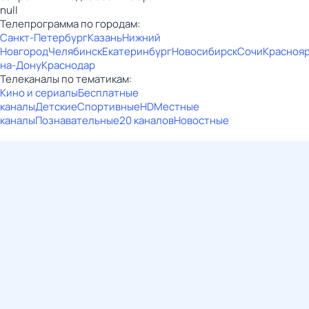
null
Телепрограмма по городам:
Санкт-Петербург
Казань
Нижний
Новгород
Челябинск
Екатеринбург
Новосибирск
Сочи
Красноя
на-Дону
Краснодар
Телеканалы по тематикам:
Кино и сериалы
Бесплатные
каналы
Детские
Спортивные
HD
Местные
каналы
Познавательные
20 каналов
Новостные