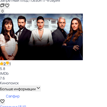
Запретный плод 1 сезон 17-я серия
0
2
1
5.8
IMDb
7.6
Кинопоиск
Больше информации
Сапфир
Сегодня в 13:10