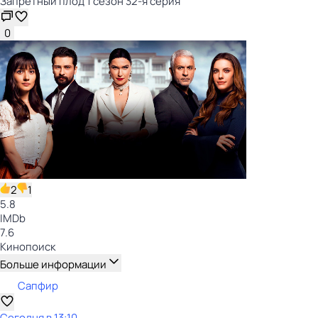
Запретный плод 1 сезон 32-я серия
0
2
1
5.8
IMDb
7.6
Кинопоиск
Больше информации
Сапфир
Сегодня в 13:10