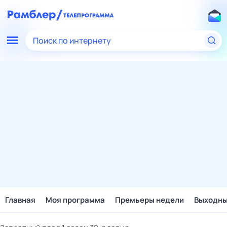
Поиск по интернету
Главная
Моя программа
Премьеры недели
Выходн