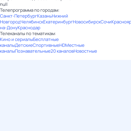
null
Телепрограмма по городам:
Санкт-Петербург
Казань
Нижний
Новгород
Челябинск
Екатеринбург
Новосибирск
Сочи
Красноя
на-Дону
Краснодар
Телеканалы по тематикам:
Кино и сериалы
Бесплатные
каналы
Детские
Спортивные
HD
Местные
каналы
Познавательные
20 каналов
Новостные