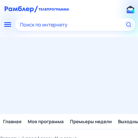
Поиск по интернету
Главная
Моя программа
Премьеры недели
Выходн