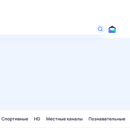
Спортивные
HD
Местные каналы
Познавательные