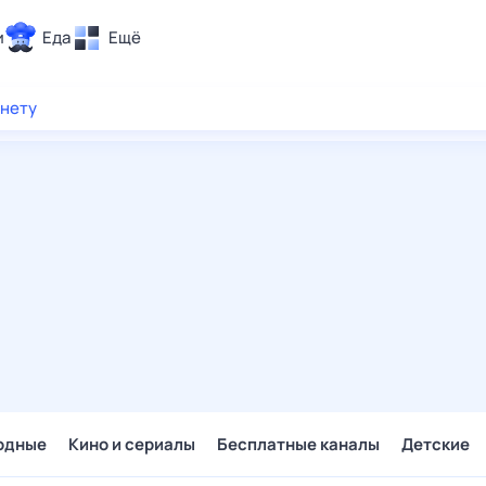
и
Еда
Ещё
Почта
рнету
ия и отдых
Поиск
Погода
ТВ-программа
и и тренды
 ситуации
 вместе
Помощь
одные
Кино и сериалы
Бесплатные каналы
Детские