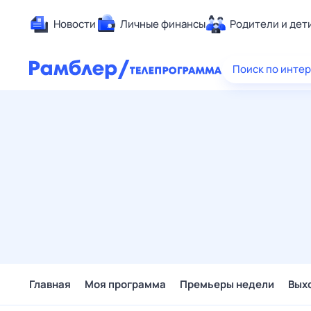
Новости
Личные финансы
Родители и дет
Здоровье
Поиск по инте
Развлечен
Дом и уют
Спорт
Карьера
Авто
Технологи
Жизненные
Сберегаем
Гороскопы
Главная
Моя программа
Премьеры недели
Вых