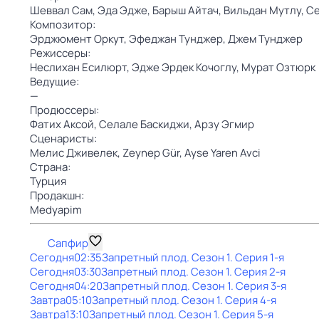
Шеввал Сам,
Эда Эдже,
Барыш Айтач,
Вильдан Мутлу,
Се
Композитор:
Эрджюмент Оркут,
Эфеджан Тунджер,
Джем Тунджер
Режиссеры:
Неслихан Есилюрт,
Эдже Эрдек Кочоглу,
Мурат Озтюрк
Ведущие:
—
Продюссеры:
Фатих Аксой,
Селале Баскиджи,
Арзу Эгмир
Сценаристы:
Мелис Дживелек,
Zeynep Gür,
Ayse Yaren Avci
Страна:
Турция
Продакшн:
Medyapim
Сапфир
Сегодня
02:35
Запретный плод
. Сезон 1
. Серия 1-я
Сегодня
03:30
Запретный плод
. Сезон 1
. Серия 2-я
Сегодня
04:20
Запретный плод
. Сезон 1
. Серия 3-я
Завтра
05:10
Запретный плод
. Сезон 1
. Серия 4-я
Завтра
13:10
Запретный плод
. Сезон 1
. Серия 5-я