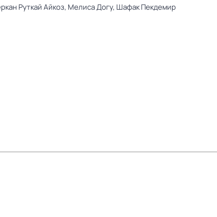
ркан Руткай Айкоз,
Мелиса Догу,
Шафак Пекдемир