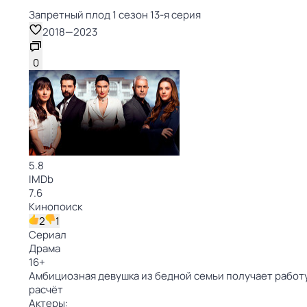
Запретный плод 1 сезон 13-я серия
2018
—
2023
0
5.8
IMDb
7.6
Кинопоиск
2
1
Сериал
Драма
16
+
Амбициозная девушка из бедной семьи получает работу
расчёт
Актеры: