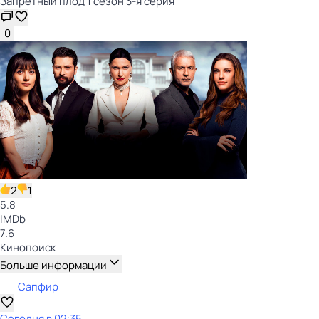
Запретный плод 1 сезон 3-я серия
0
2
1
5.8
IMDb
7.6
Кинопоиск
Больше информации
Сапфир
Сегодня в 02:35