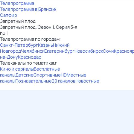
Телепрограмма
Телепрограмма в Брянске
Сапфир
Запретный плод
Запретный плод. Сезон 1. Серия 3-я
null
Телепрограмма по городам:
Санкт-Петербург
Казань
Нижний
Новгород
Челябинск
Екатеринбург
Новосибирск
Сочи
Красноя
на-Дону
Краснодар
Телеканалы по тематикам:
Кино и сериалы
Бесплатные
каналы
Детские
Спортивные
HD
Местные
каналы
Познавательные
20 каналов
Новостные