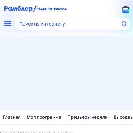
Поиск по интернету
Главная
Моя программа
Премьеры недели
Выходн