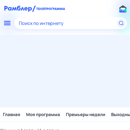
Поиск по интернету
Главная
Моя программа
Премьеры недели
Выходн