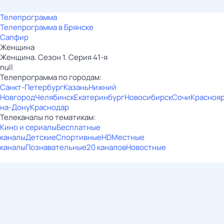
Телепрограмма
Телепрограмма в Брянске
Сапфир
Женщина
Женщина. Сезон 1. Серия 41-я
null
Телепрограмма по городам:
Санкт-Петербург
Казань
Нижний
Новгород
Челябинск
Екатеринбург
Новосибирск
Сочи
Красноя
на-Дону
Краснодар
Телеканалы по тематикам:
Кино и сериалы
Бесплатные
каналы
Детские
Спортивные
HD
Местные
каналы
Познавательные
20 каналов
Новостные