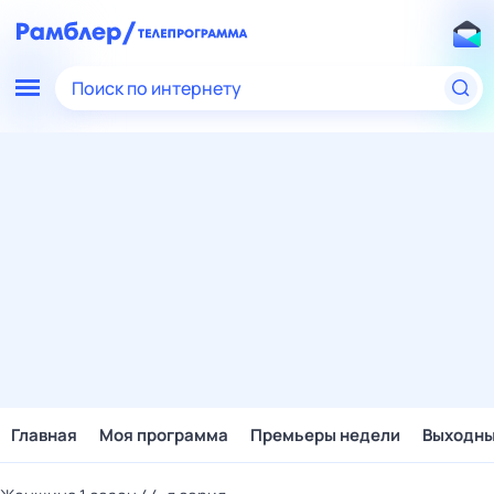
Поиск по интернету
Главная
Моя программа
Премьеры недели
Выходн