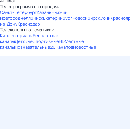
Аншлаг
Телепрограмма по городам:
Санкт-Петербург
Казань
Нижний
Новгород
Челябинск
Екатеринбург
Новосибирск
Сочи
Красноя
на-Дону
Краснодар
Телеканалы по тематикам:
Кино и сериалы
Бесплатные
каналы
Детские
Спортивные
HD
Местные
каналы
Познавательные
20 каналов
Новостные