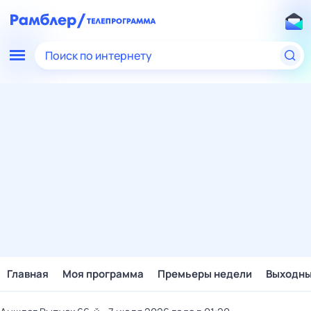
Поиск по интернету
Главная
Моя программа
Премьеры недели
Выходн