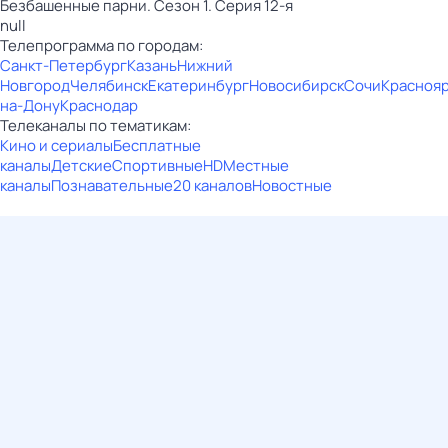
Безбашенные парни. Сезон 1. Серия 12-я
null
Телепрограмма по городам:
Санкт-Петербург
Казань
Нижний
Новгород
Челябинск
Екатеринбург
Новосибирск
Сочи
Красноя
на-Дону
Краснодар
Телеканалы по тематикам:
Кино и сериалы
Бесплатные
каналы
Детские
Спортивные
HD
Местные
каналы
Познавательные
20 каналов
Новостные