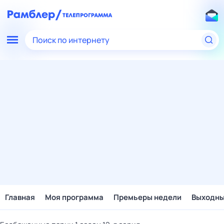
Поиск по интернету
Главная
Моя программа
Премьеры недели
Выходн