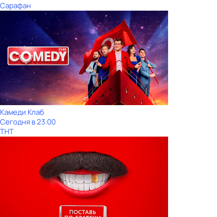
Сарафан
Камeди Клaб
Сегодня в 23:00
ТНТ