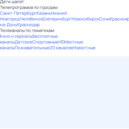
Дети шалят
Телепрограмма по городам:
Санкт-Петербург
Казань
Нижний
Новгород
Челябинск
Екатеринбург
Новосибирск
Сочи
Красноя
на-Дону
Краснодар
Телеканалы по тематикам:
Кино и сериалы
Бесплатные
каналы
Детские
Спортивные
HD
Местные
каналы
Познавательные
20 каналов
Новостные