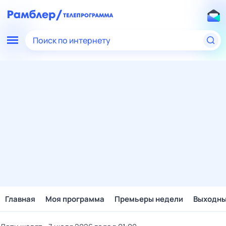
Поиск по интернету
Главная
Моя программа
Премьеры недели
Выходн