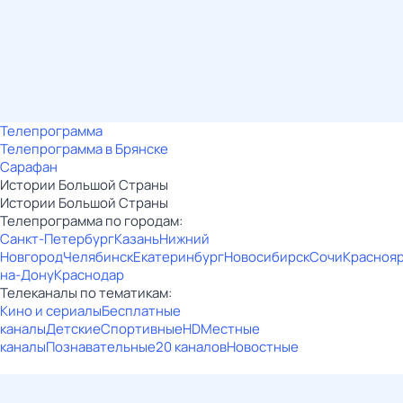
Телепрограмма
Телепрограмма в Брянске
Сарафан
Истории Большой Страны
Истории Большой Страны
Телепрограмма по городам:
Санкт-Петербург
Казань
Нижний
Новгород
Челябинск
Екатеринбург
Новосибирск
Сочи
Красноя
на-Дону
Краснодар
Телеканалы по тематикам:
Кино и сериалы
Бесплатные
каналы
Детские
Спортивные
HD
Местные
каналы
Познавательные
20 каналов
Новостные