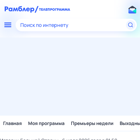
Поиск по интернету
Главная
Моя программа
Премьеры недели
Выходн