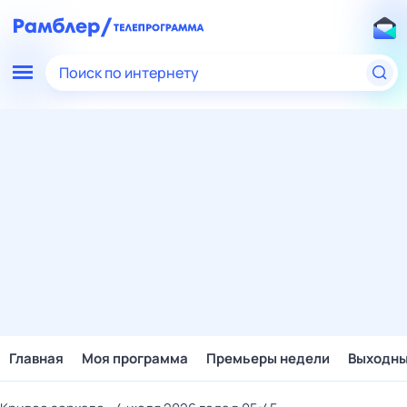
Поиск по интернету
Главная
Моя программа
Премьеры недели
Выходн