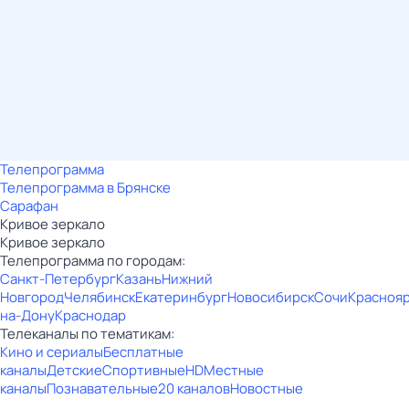
Телепрограмма
Телепрограмма в Брянске
Сарафан
Кривое зеркало
Кривое зеркало
Телепрограмма по городам:
Санкт-Петербург
Казань
Нижний
Новгород
Челябинск
Екатеринбург
Новосибирск
Сочи
Красноя
на-Дону
Краснодар
Телеканалы по тематикам:
Кино и сериалы
Бесплатные
каналы
Детские
Спортивные
HD
Местные
каналы
Познавательные
20 каналов
Новостные