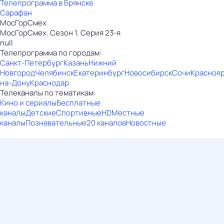
Телепрограмма в Брянске
Сарафан
МосГорСмех
МосГорСмех. Сезон 1. Серия 23-я
null
Телепрограмма по городам:
Санкт-Петербург
Казань
Нижний
Новгород
Челябинск
Екатеринбург
Новосибирск
Сочи
Красноя
на-Дону
Краснодар
Телеканалы по тематикам:
Кино и сериалы
Бесплатные
каналы
Детские
Спортивные
HD
Местные
каналы
Познавательные
20 каналов
Новостные