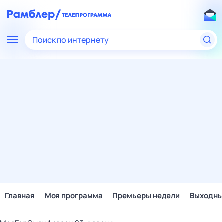
Поиск по интернету
Главная
Моя программа
Премьеры недели
Выходн