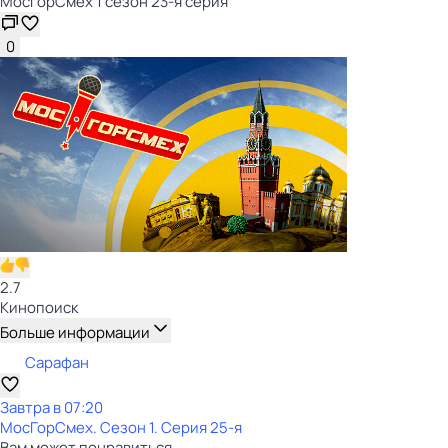
МосГорСмех 1 сезон 23-я серия
0
2.7
Кинопоиск
Больше информации
Сарафан
Завтра в 07:20
МосГорСмех
. Сезон 1
. Серия 25-я
Вам может понравиться