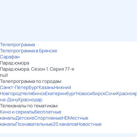
Телепрограмма
Телепрограмма в Брянске
Сарафан
Парад юмора
Парад юмора. Сезон 1. Серия 77-я
null
Телепрограмма по городам:
Санкт-Петербург
Казань
Нижний
Новгород
Челябинск
Екатеринбург
Новосибирск
Сочи
Красноя
на-Дону
Краснодар
Телеканалы по тематикам:
Кино и сериалы
Бесплатные
каналы
Детские
Спортивные
HD
Местные
каналы
Познавательные
20 каналов
Новостные