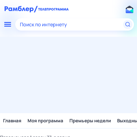
Поиск по интернету
Главная
Моя программа
Премьеры недели
Выходн