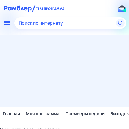
Поиск по интернету
Главная
Моя программа
Премьеры недели
Выходн