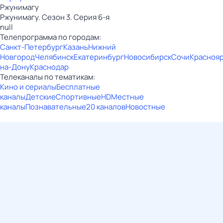
Ржунимагу
Ржунимагу. Сезон 3. Серия 6-я
null
Телепрограмма по городам:
Санкт-Петербург
Казань
Нижний
Новгород
Челябинск
Екатеринбург
Новосибирск
Сочи
Красноя
на-Дону
Краснодар
Телеканалы по тематикам:
Кино и сериалы
Бесплатные
каналы
Детские
Спортивные
HD
Местные
каналы
Познавательные
20 каналов
Новостные