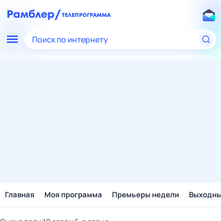
Поиск по интернету
Главная
Моя программа
Премьеры недели
Выходн