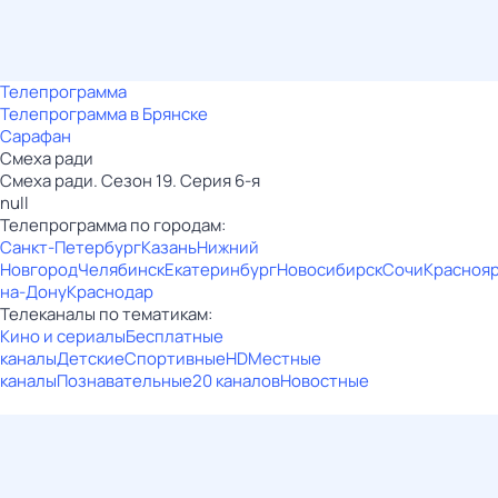
Телепрограмма
Телепрограмма в Брянске
Сарафан
Смеха ради
Смеха ради. Сезон 19. Серия 6-я
null
Телепрограмма по городам:
Санкт-Петербург
Казань
Нижний
Новгород
Челябинск
Екатеринбург
Новосибирск
Сочи
Красноя
на-Дону
Краснодар
Телеканалы по тематикам:
Кино и сериалы
Бесплатные
каналы
Детские
Спортивные
HD
Местные
каналы
Познавательные
20 каналов
Новостные