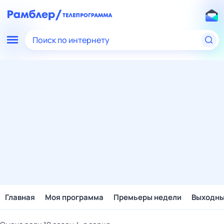
Поиск по интернету
Главная
Моя программа
Премьеры недели
Выходн