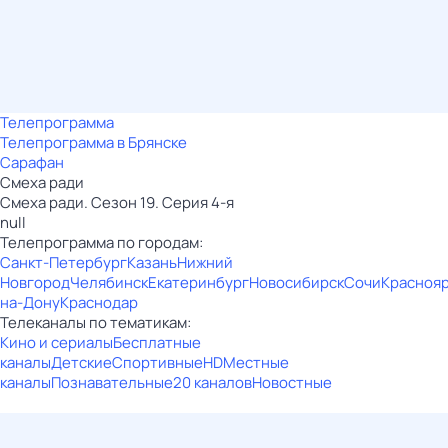
Телепрограмма
Телепрограмма в Брянске
Сарафан
Смеха ради
Смеха ради. Сезон 19. Серия 4-я
null
Телепрограмма по городам:
Санкт-Петербург
Казань
Нижний
Новгород
Челябинск
Екатеринбург
Новосибирск
Сочи
Красноя
на-Дону
Краснодар
Телеканалы по тематикам:
Кино и сериалы
Бесплатные
каналы
Детские
Спортивные
HD
Местные
каналы
Познавательные
20 каналов
Новостные