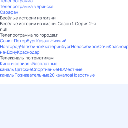
Телепрограмма
Телепрограмма в Брянске
Сарафан
Весёлые истории из жизни
Весёлые истории из жизни. Сезон 1. Серия 2-я
null
Телепрограмма по городам:
Санкт-Петербург
Казань
Нижний
Новгород
Челябинск
Екатеринбург
Новосибирск
Сочи
Красноя
на-Дону
Краснодар
Телеканалы по тематикам:
Кино и сериалы
Бесплатные
каналы
Детские
Спортивные
HD
Местные
каналы
Познавательные
20 каналов
Новостные