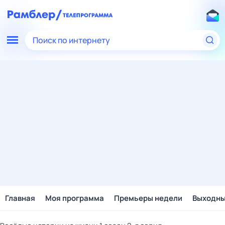
Поиск по интернету
Главная
Моя программа
Премьеры недели
Выходн