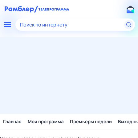
Поиск по интернету
Главная
Моя программа
Премьеры недели
Выходн