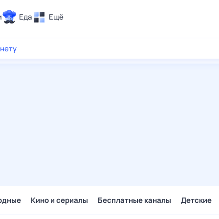
и
Еда
Ещё
Почта
рнету
ия и отдых
Поиск
Погода
ТВ-программа
и и тренды
 ситуации
 вместе
Помощь
одные
Кино и сериалы
Бесплатные каналы
Детские