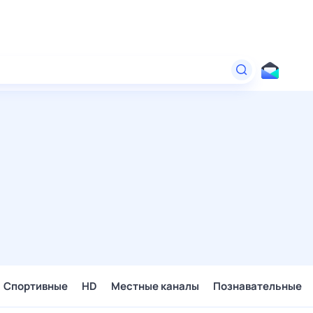
Спортивные
HD
Местные каналы
Познавательные