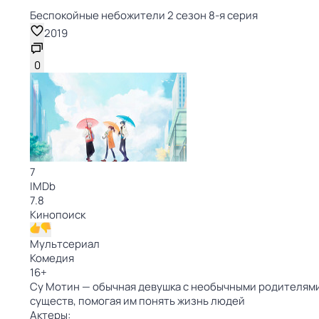
Беспокойные небожители 2 сезон 8-я серия
2019
0
7
IMDb
7.8
Кинопоиск
Мультсериал
Комедия
16
+
Су Мотин — обычная девушка с необычными родителями
существ, помогая им понять жизнь людей
Актеры: