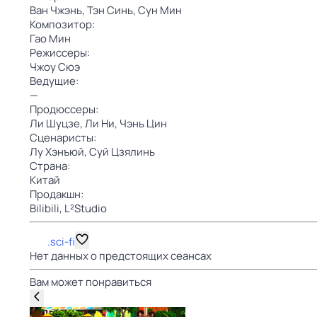
Ван Чжэнь,
Тэн Синь,
Сун Мин
Композитор:
Гао Мин
Режиссеры:
Чжоу Сюэ
Ведущие:
—
Продюссеры:
Ли Шуцзе,
Ли Ни,
Чэнь Цин
Сценаристы:
Лу Хэнъюй,
Суй Цзялинь
Страна:
Китай
Продакшн:
Bilibili,
L²Studio
.sci-fi
Нет данных о предстоящих сеансах
Вам может понравиться