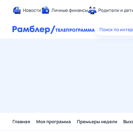
Новости
Личные финансы
Родители и дет
Здоровье
Поиск по инте
Развлечен
Дом и уют
Спорт
Карьера
Авто
Технологи
Жизненные
Сберегаем
Гороскопы
Главная
Моя программа
Премьеры недели
Вых