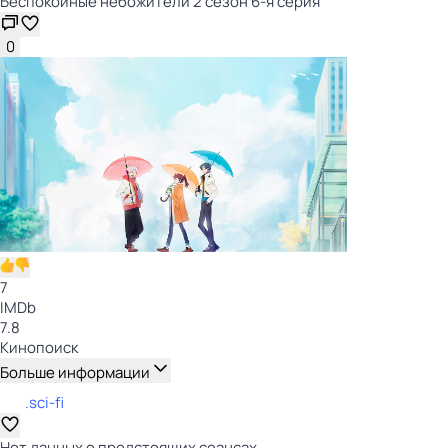
Беспокойные небожители 2 сезон 6-я серия
0
7
IMDb
7.8
Кинопоиск
Больше информации
.sci-fi
Нет данных о предстоящих сеансах