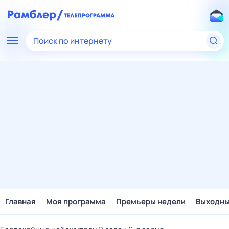
Поиск по интернету
Главная
Моя программа
Премьеры недели
Выходн