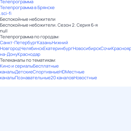
Телепрограмма
Телепрограмма в Брянске
.sci-fi
Беспокойные небожители
Беспокойные небожители. Сезон 2. Серия 6-я
null
Телепрограмма по городам:
Санкт-Петербург
Казань
Нижний
Новгород
Челябинск
Екатеринбург
Новосибирск
Сочи
Красноя
на-Дону
Краснодар
Телеканалы по тематикам:
Кино и сериалы
Бесплатные
каналы
Детские
Спортивные
HD
Местные
каналы
Познавательные
20 каналов
Новостные