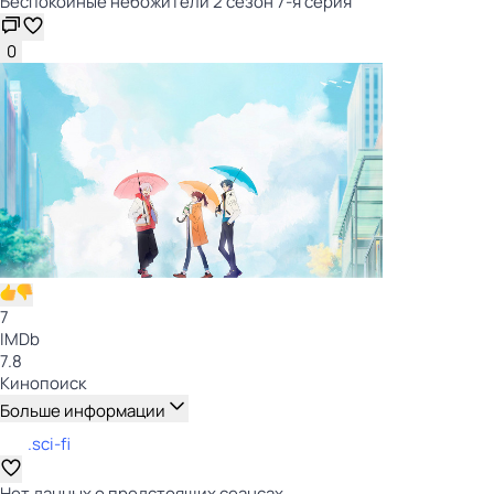
Беспокойные небожители 2 сезон 7-я серия
0
7
IMDb
7.8
Кинопоиск
Больше информации
.sci-fi
Нет данных о предстоящих сеансах