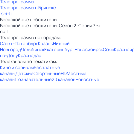
Телепрограмма
Телепрограмма в Брянске
.sci-fi
Беспокойные небожители
Беспокойные небожители. Сезон 2. Серия 7-я
null
Телепрограмма по городам:
Санкт-Петербург
Казань
Нижний
Новгород
Челябинск
Екатеринбург
Новосибирск
Сочи
Красноя
на-Дону
Краснодар
Телеканалы по тематикам:
Кино и сериалы
Бесплатные
каналы
Детские
Спортивные
HD
Местные
каналы
Познавательные
20 каналов
Новостные