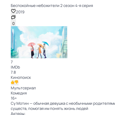
Беспокойные небожители 2 сезон 4-я серия
2019
0
7
IMDb
7.8
Кинопоиск
Мультсериал
Комедия
16
+
Су Мотин — обычная девушка с необычными родителями
существ, помогая им понять жизнь людей
Актеры: