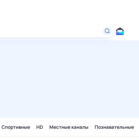
Спортивные
HD
Местные каналы
Познавательные