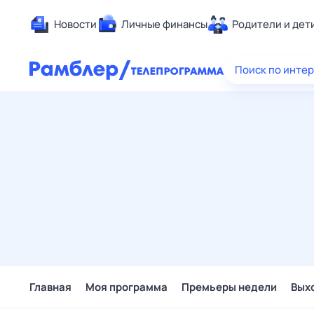
Новости
Личные финансы
Родители и дет
Здоровье
Поиск по инте
Развлечен
Дом и уют
Спорт
Карьера
Авто
Технологи
Жизненные
Сберегаем
Гороскопы
Главная
Моя программа
Премьеры недели
Вых