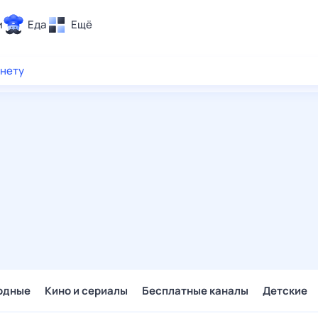
и
Еда
Ещё
Почта
рнету
ия и отдых
Поиск
Погода
ТВ-программа
и и тренды
 ситуации
 вместе
Помощь
одные
Кино и сериалы
Бесплатные каналы
Детские