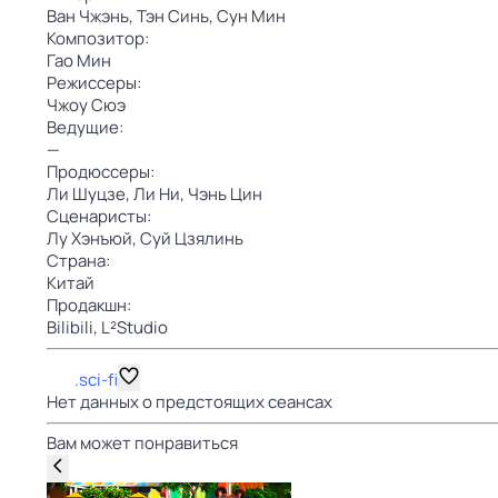
Ван Чжэнь,
Тэн Синь,
Сун Мин
Композитор:
Гао Мин
Режиссеры:
Чжоу Сюэ
Ведущие:
—
Продюссеры:
Ли Шуцзе,
Ли Ни,
Чэнь Цин
Сценаристы:
Лу Хэнъюй,
Суй Цзялинь
Страна:
Китай
Продакшн:
Bilibili,
L²Studio
.sci-fi
Нет данных о предстоящих сеансах
Вам может понравиться