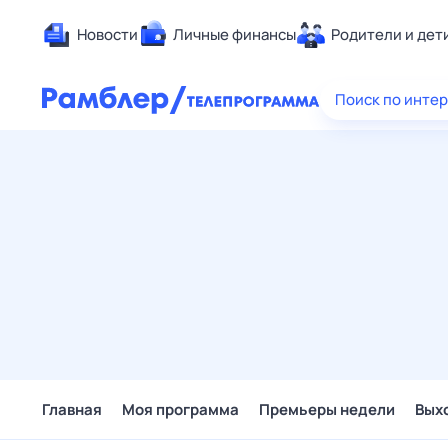
Новости
Личные финансы
Родители и дет
Здоровье
Поиск по инте
Развлечен
Дом и уют
Спорт
Карьера
Авто
Технологи
Жизненные
Сберегаем
Гороскопы
Главная
Моя программа
Премьеры недели
Вых