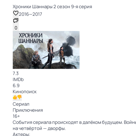
Хроники Шаннары 2 сезон 9-я серия
2016
—
2017
0
7.3
IMDb
6.9
Кинопоиск
Сериал
Приключения
16
+
События сериала происходят в далёком будущем. Войны 
на четвёртой — дворфы.
Актеры: