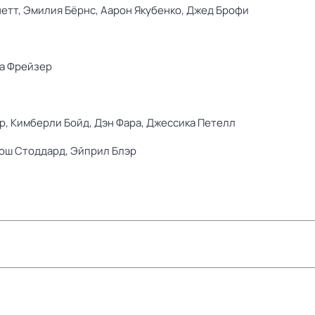
етт,
Эмилия Бёрнс,
Аарон Якубенко,
Джед Брофи
а Фрейзер
р,
Кимберли Бойд,
Дэн Фара,
Джессика Петелл
ош Стоддард,
Эйприл Блэр