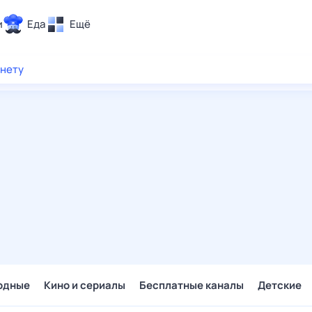
и
Еда
Ещё
Почта
рнету
ия и отдых
Поиск
Погода
ТВ-программа
и и тренды
 ситуации
 вместе
Помощь
одные
Кино и сериалы
Бесплатные каналы
Детские