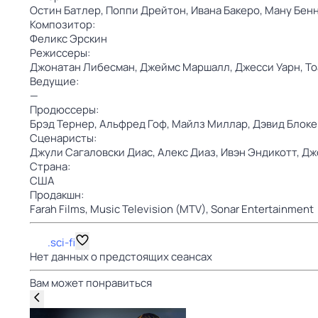
Остин Батлер,
Поппи Дрейтон,
Ивана Бакеро,
Ману Бенн
Композитор:
Феликс Эрскин
Режиссеры:
Джонатан Либесман,
Джеймс Маршалл,
Джесси Уарн,
То
Ведущие:
—
Продюссеры:
Брэд Тернер,
Альфред Гоф,
Майлз Миллар,
Дэвид Блоке
Сценаристы:
Джули Сагаловски Диас,
Алекс Диаз,
Ивэн Эндикотт,
Дж
Страна:
США
Продакшн:
Farah Films,
Music Television (MTV),
Sonar Entertainment
.sci-fi
Нет данных о предстоящих сеансах
Вам может понравиться