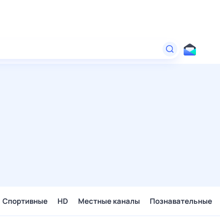
Спортивные
HD
Местные каналы
Познавательные