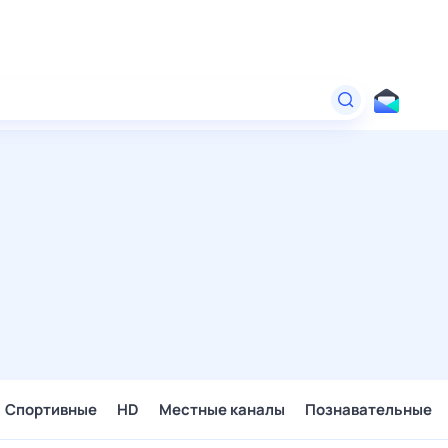
Спортивные
HD
Местные каналы
Познавательные