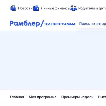
Новости
Личные финансы
Родители и дет
Здоровье
Поиск по инте
Развлечен
Дом и уют
Спорт
Карьера
Авто
Технологи
Жизненные
Сберегаем
Гороскопы
Главная
Моя программа
Премьеры недели
Вых