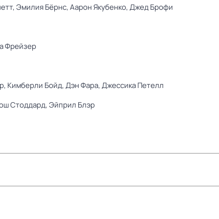
етт,
Эмилия Бёрнс,
Аарон Якубенко,
Джед Брофи
а Фрейзер
р,
Кимберли Бойд,
Дэн Фара,
Джессика Петелл
ош Стоддард,
Эйприл Блэр