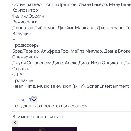
Остин Батлер,
Поппи Дрейтон,
Ивана Бакеро,
Ману Бенн
Композитор:
Феликс Эрскин
Режиссеры:
Джонатан Либесман,
Джеймс Маршалл,
Джесси Уарн,
То
Ведущие:
—
Продюссеры:
Брэд Тернер,
Альфред Гоф,
Майлз Миллар,
Дэвид Блоке
Сценаристы:
Джули Сагаловски Диас,
Алекс Диаз,
Ивэн Эндикотт,
Дж
Страна:
США
Продакшн:
Farah Films,
Music Television (MTV),
Sonar Entertainment
.sci-fi
Нет данных о предстоящих сеансах
Вам может понравиться