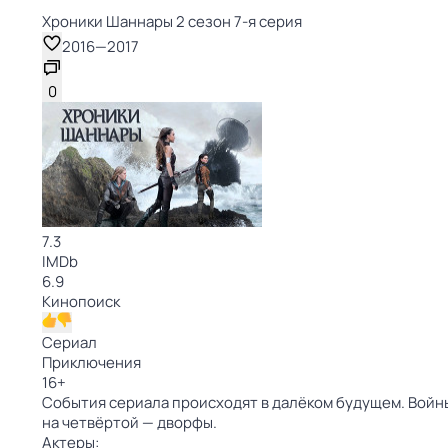
Хроники Шаннары 2 сезон 7-я серия
2016
—
2017
0
7.3
IMDb
6.9
Кинопоиск
Сериал
Приключения
16
+
События сериала происходят в далёком будущем. Войны 
на четвёртой — дворфы.
Актеры: