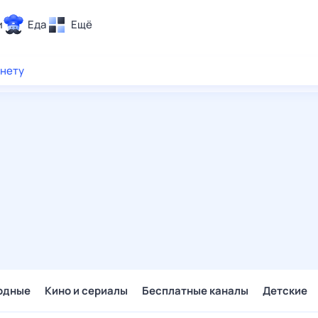
и
Еда
Ещё
Почта
рнету
ия и отдых
Поиск
Погода
ТВ-программа
и и тренды
 ситуации
 вместе
Помощь
одные
Кино и сериалы
Бесплатные каналы
Детские