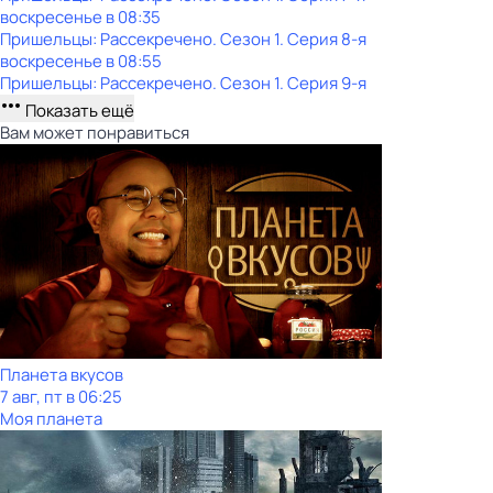
воскресенье
в
08:35
Пришельцы: Рассекречено
. Сезон 1
. Серия 8-я
воскресенье
в
08:55
Пришельцы: Рассекречено
. Сезон 1
. Серия 9-я
Показать ещё
Вам может понравиться
Планета вкусов
7 авг, пт в 06:25
Моя планета