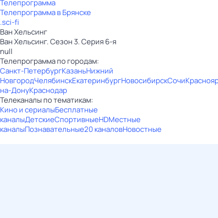
Телепрограмма
Телепрограмма в Брянске
.sci-fi
Ван Хельсинг
Ван Хельсинг. Сезон 3. Серия 6-я
null
Телепрограмма по городам:
Санкт-Петербург
Казань
Нижний
Новгород
Челябинск
Екатеринбург
Новосибирск
Сочи
Красноя
на-Дону
Краснодар
Телеканалы по тематикам:
Кино и сериалы
Бесплатные
каналы
Детские
Спортивные
HD
Местные
каналы
Познавательные
20 каналов
Новостные