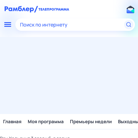
Поиск по интернету
Главная
Моя программа
Премьеры недели
Выходн