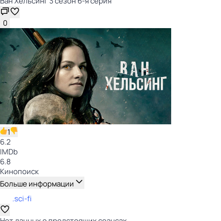
Ван Хельсинг 3 сезон 6-я серия
0
1
6.2
IMDb
6.8
Кинопоиск
Больше информации
.sci-fi
Нет данных о предстоящих сеансах