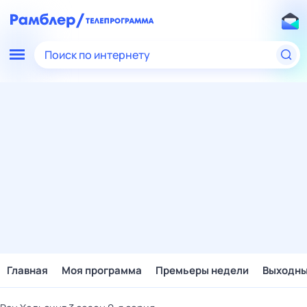
Поиск по интернету
Главная
Моя программа
Премьеры недели
Выходн