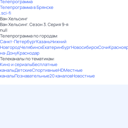
Телепрограмма
Телепрограмма в Брянске
.sci-fi
Ван Хельсинг
Ван Хельсинг. Сезон 3. Серия 9-я
null
Телепрограмма по городам:
Санкт-Петербург
Казань
Нижний
Новгород
Челябинск
Екатеринбург
Новосибирск
Сочи
Красноя
на-Дону
Краснодар
Телеканалы по тематикам:
Кино и сериалы
Бесплатные
каналы
Детские
Спортивные
HD
Местные
каналы
Познавательные
20 каналов
Новостные