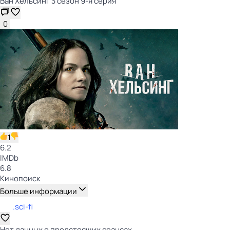
Ван Хельсинг 3 сезон 9-я серия
0
1
6.2
IMDb
6.8
Кинопоиск
Больше информации
.sci-fi
Нет данных о предстоящих сеансах