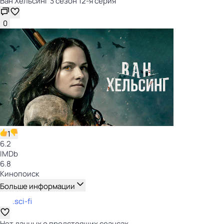
Ван Хельсинг 3 сезон 12-я серия
0
1
6.2
IMDb
6.8
Кинопоиск
Больше информации
.sci-fi
Нет данных о предстоящих сеансах