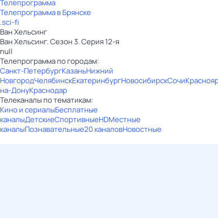
Телепрограмма
Телепрограмма в Брянске
.sci-fi
Ван Хельсинг
Ван Хельсинг. Сезон 3. Серия 12-я
null
Телепрограмма по городам:
Санкт-Петербург
Казань
Нижний
Новгород
Челябинск
Екатеринбург
Новосибирск
Сочи
Красноя
на-Дону
Краснодар
Телеканалы по тематикам:
Кино и сериалы
Бесплатные
каналы
Детские
Спортивные
HD
Местные
каналы
Познавательные
20 каналов
Новостные