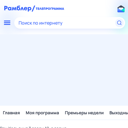
Поиск по интернету
Главная
Моя программа
Премьеры недели
Выходн