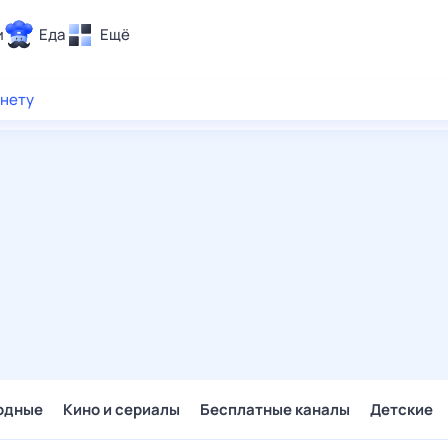
и
Еда
Ещё
Почта
рнету
ия и отдых
Поиск
Погода
ТВ-программа
и и тренды
 ситуации
 вместе
Помощь
одные
Кино и сериалы
Бесплатные каналы
Детские