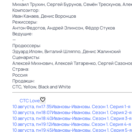
Михаил Трухин,
Сергей Бурунов,
Семён Трескунов,
Але
Композитор:
Иван Канаев,
Денис Воронцов
Режиссеры:
Антон Федотов,
Андрей Элинсон,
Фёдор Стуков
Ведущие:
—
Продюссеры:
Эдуард Илоян,
Виталий Шляппо,
Денис Жалинский
Сценаристы:
Алексей Михнович,
Алексей Татаренко,
Сергей Сазоно
Страна:
Россия
Продакшн:
СТС,
Yellow, Black and White
СТС Love
10 августа, пн
17:35
Ивановы-Ивановы
. Сезон 1
. Серия 1-я
10 августа, пн
18:07
Ивановы-Ивановы
. Сезон 1
. Серия 2-я
10 августа, пн
18:40
Ивановы-Ивановы
. Сезон 1
. Серия 3-я
10 августа, пн
19:12
Ивановы-Ивановы
. Сезон 1
. Серия 4-я
10 августа, пн
19:45
Ивановы-Ивановы
. Сезон 1
. Серия 5-я