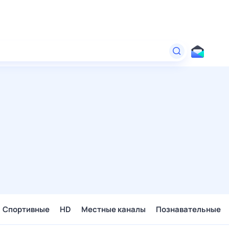
Спортивные
HD
Местные каналы
Познавательные