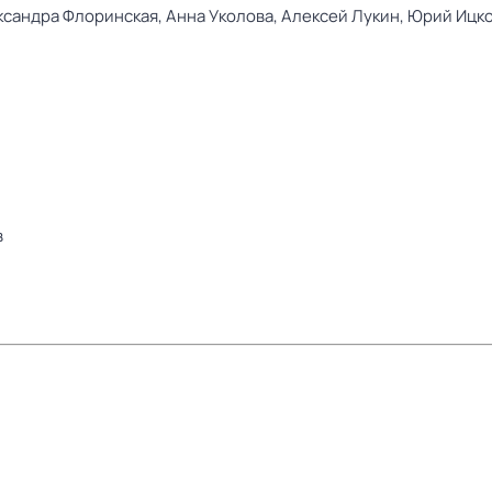
ксандра Флоринская,
Анна Уколова,
Алексей Лукин,
Юрий Ицк
в