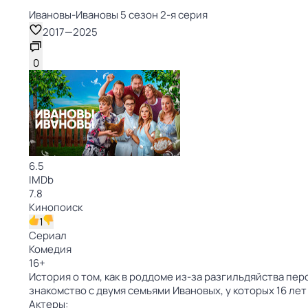
Ивановы-Ивановы 5 сезон 2-я серия
2017
—
2025
0
6.5
IMDb
7.8
Кинопоиск
1
Сериал
Комедия
16
+
История о том, как в роддоме из-за разгильдяйства пе
знакомство с двумя семьями Ивановых, у которых 16 ле
Актеры: