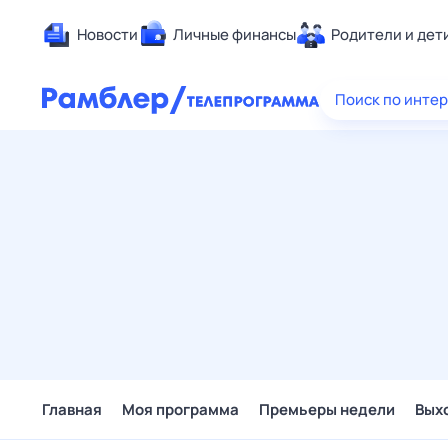
Новости
Личные финансы
Родители и дет
Здоровье
Поиск по инте
Развлечен
Дом и уют
Спорт
Карьера
Авто
Технологи
Жизненные
Сберегаем
Гороскопы
Главная
Моя программа
Премьеры недели
Вых