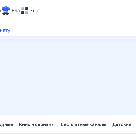
и
Еда
Ещё
Почта
рнету
ия и отдых
Поиск
Погода
ТВ-программа
и и тренды
 ситуации
 вместе
Помощь
одные
Кино и сериалы
Бесплатные каналы
Детские