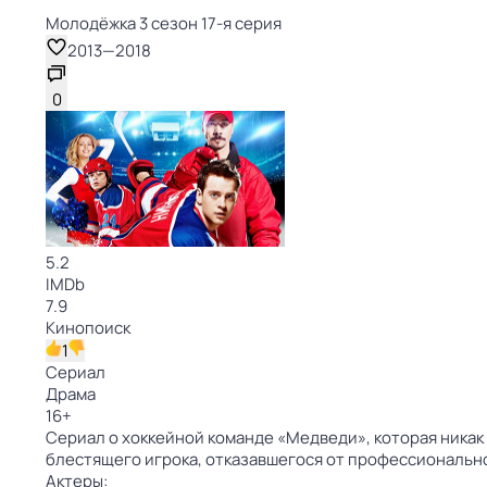
Молодёжка 3 сезон 17-я серия
2013
—
2018
0
5.2
IMDb
7.9
Кинопоиск
1
Сериал
Драма
16
+
Сериал о хоккейной команде «Медведи», которая никак 
блестящего игрока, отказавшегося от профессионально
Актеры: