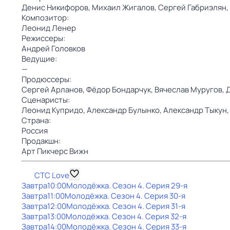
Денис Никифоров,
Михаил Жигалов,
Сергей Габриэлян,
Композитор:
Леонид Ленер
Режиссеры:
Андрей Головков
Ведущие:
—
Продюссеры:
Сергей Арланов,
Фёдор Бондарчук,
Вячеслав Муругов,
Сценаристы:
Леонид Купридо,
Александр Булынко,
Александр Тыкун
Страна:
Россия
Продакшн:
Арт Пикчерс Вижн
СТС Love
Завтра
10:00
Молодёжка
. Сезон 4
. Серия 29-я
Завтра
11:00
Молодёжка
. Сезон 4
. Серия 30-я
Завтра
12:00
Молодёжка
. Сезон 4
. Серия 31-я
Завтра
13:00
Молодёжка
. Сезон 4
. Серия 32-я
Завтра
14:00
Молодёжка
. Сезон 4
. Серия 33-я