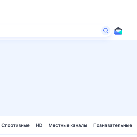
Спортивные
HD
Местные каналы
Познавательные