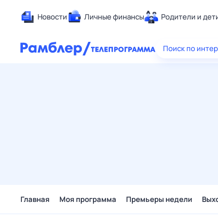
Новости
Личные финансы
Родители и дет
Здоровье
Поиск по инте
Развлечен
Дом и уют
Спорт
Карьера
Авто
Технологи
Жизненные
Сберегаем
Гороскопы
Главная
Моя программа
Премьеры недели
Вых