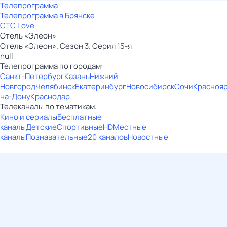
Телепрограмма
Телепрограмма в Брянске
СТС Love
Отель «Элеон»
Отель «Элеон». Сезон 3. Серия 15-я
null
Телепрограмма по городам:
Санкт-Петербург
Казань
Нижний
Новгород
Челябинск
Екатеринбург
Новосибирск
Сочи
Красноя
на-Дону
Краснодар
Телеканалы по тематикам:
Кино и сериалы
Бесплатные
каналы
Детские
Спортивные
HD
Местные
каналы
Познавательные
20 каналов
Новостные