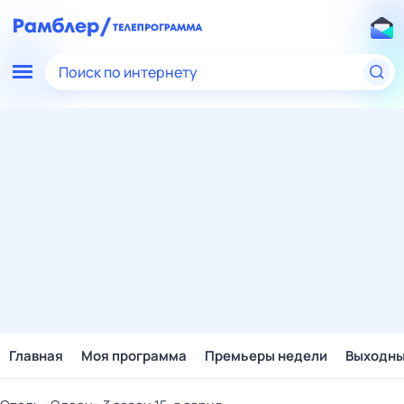
Поиск по интернету
Главная
Моя программа
Премьеры недели
Выходн