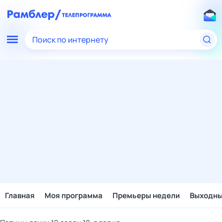
Поиск по интернету
Главная
Моя программа
Премьеры недели
Выходн