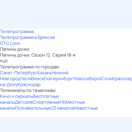
Телепрограмма
Телепрограмма в Брянске
СТС Love
Папины дочки
Папины дочки. Сезон 12. Серия 18-я
null
Телепрограмма по городам:
Санкт-Петербург
Казань
Нижний
Новгород
Челябинск
Екатеринбург
Новосибирск
Сочи
Красноя
на-Дону
Краснодар
Телеканалы по тематикам:
Кино и сериалы
Бесплатные
каналы
Детские
Спортивные
HD
Местные
каналы
Познавательные
20 каналов
Новостные