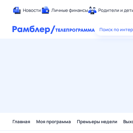
Новости
Личные финансы
Родители и дет
Здоровье
Поиск по инте
Развлечен
Дом и уют
Спорт
Карьера
Авто
Технологи
Жизненные
Сберегаем
Гороскопы
Главная
Моя программа
Премьеры недели
Вых