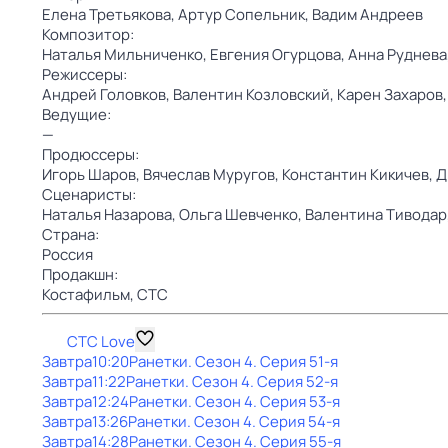
Елена Третьякова,
Артур Сопельник,
Вадим Андреев
Композитор:
Наталья Мильниченко,
Евгения Огурцова,
Анна Руднева
Режиссеры:
Андрей Головков,
Валентин Козловский,
Карен Захаров
Ведущие:
—
Продюссеры:
Игорь Шаров,
Вячеслав Муругов,
Константин Кикичев,
Д
Сценаристы:
Наталья Назарова,
Ольга Шевченко,
Валентина Тиводар
Страна:
Россия
Продакшн:
Костафильм,
СТС
СТС Love
Завтра
10:20
Ранетки
. Сезон 4
. Серия 51-я
Завтра
11:22
Ранетки
. Сезон 4
. Серия 52-я
Завтра
12:24
Ранетки
. Сезон 4
. Серия 53-я
Завтра
13:26
Ранетки
. Сезон 4
. Серия 54-я
Завтра
14:28
Ранетки
. Сезон 4
. Серия 55-я