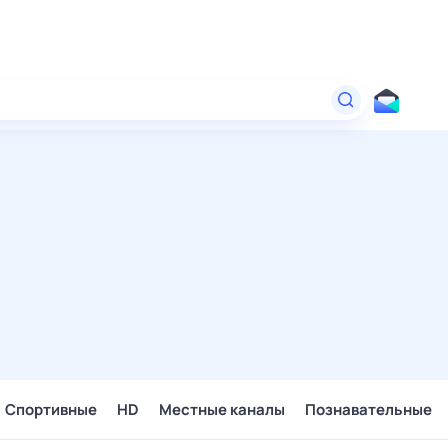
Спортивные
HD
Местные каналы
Познавательные