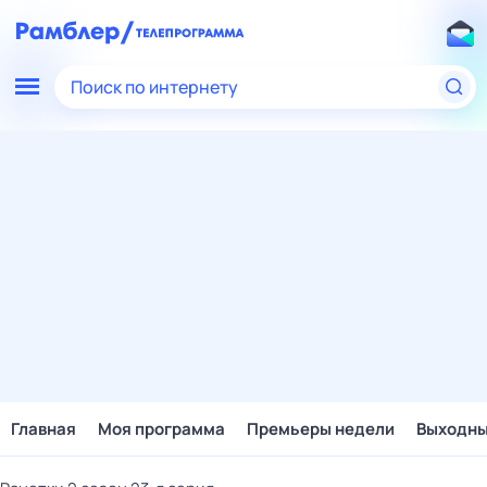
Поиск по интернету
Главная
Моя программа
Премьеры недели
Выходн