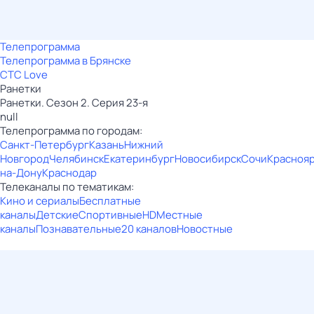
Телепрограмма
Телепрограмма в Брянске
СТС Love
Ранетки
Ранетки. Сезон 2. Серия 23-я
null
Телепрограмма по городам:
Санкт-Петербург
Казань
Нижний
Новгород
Челябинск
Екатеринбург
Новосибирск
Сочи
Красноя
на-Дону
Краснодар
Телеканалы по тематикам:
Кино и сериалы
Бесплатные
каналы
Детские
Спортивные
HD
Местные
каналы
Познавательные
20 каналов
Новостные