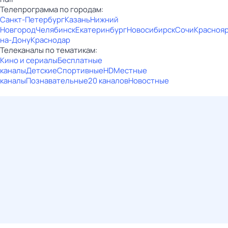
Телепрограмма по городам:
Санкт-Петербург
Казань
Нижний
Новгород
Челябинск
Екатеринбург
Новосибирск
Сочи
Красноя
на-Дону
Краснодар
Телеканалы по тематикам:
Кино и сериалы
Бесплатные
каналы
Детские
Спортивные
HD
Местные
каналы
Познавательные
20 каналов
Новостные