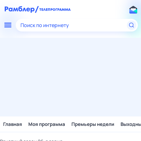
Поиск по интернету
Главная
Моя программа
Премьеры недели
Выходн