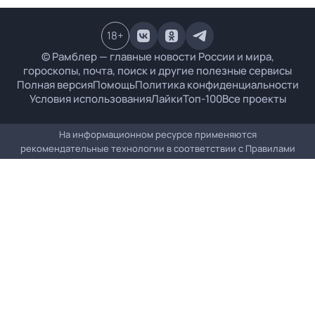
18
+
© Рамблер — главные новости России и мира,
гороскопы, почта, поиск и другие полезные сервисы
Полная версия
Помощь
Политика конфиденциальности
Условия использования
Лайки
Топ-100
Все проекты
На информационном ресурсе применяются
рекомендательные технологии в соответствии с
Правилами