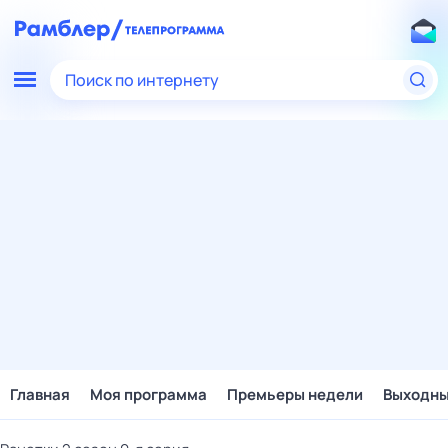
Поиск по интернету
Главная
Моя программа
Премьеры недели
Выходн