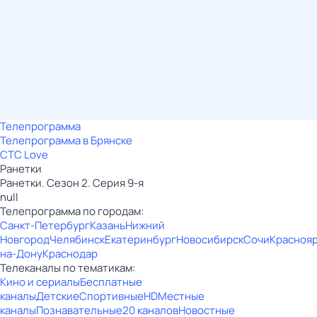
Телепрограмма
Телепрограмма в Брянске
СТС Love
Ранетки
Ранетки. Сезон 2. Серия 9-я
null
Телепрограмма по городам:
Санкт-Петербург
Казань
Нижний
Новгород
Челябинск
Екатеринбург
Новосибирск
Сочи
Красноя
на-Дону
Краснодар
Телеканалы по тематикам:
Кино и сериалы
Бесплатные
каналы
Детские
Спортивные
HD
Местные
каналы
Познавательные
20 каналов
Новостные