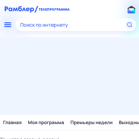
Поиск по интернету
Главная
Моя программа
Премьеры недели
Выходн