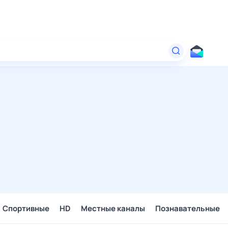
Спортивные
HD
Местные каналы
Познавательные