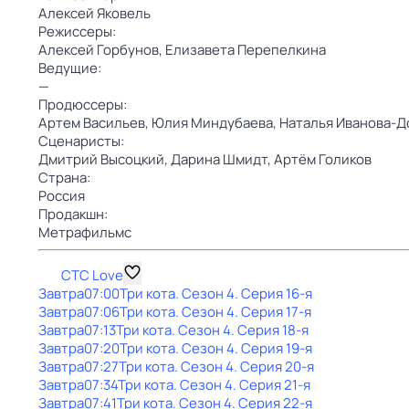
Алексей Яковель
Режиссеры:
Алексей Горбунов,
Елизавета Перепелкина
Ведущие:
—
Продюссеры:
Артем Васильев,
Юлия Миндубаева,
Наталья Иванова-Д
Сценаристы:
Дмитрий Высоцкий,
Дарина Шмидт,
Артём Голиков
Страна:
Россия
Продакшн:
Метрафильмс
СТС Love
Завтра
07:00
Три кота
. Сезон 4
. Серия 16-я
Завтра
07:06
Три кота
. Сезон 4
. Серия 17-я
Завтра
07:13
Три кота
. Сезон 4
. Серия 18-я
Завтра
07:20
Три кота
. Сезон 4
. Серия 19-я
Завтра
07:27
Три кота
. Сезон 4
. Серия 20-я
Завтра
07:34
Три кота
. Сезон 4
. Серия 21-я
Завтра
07:41
Три кота
. Сезон 4
. Серия 22-я