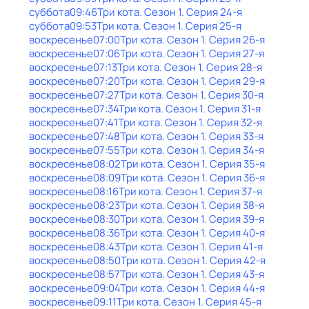
суббота
09:46
Три кота
. Сезон 1
. Серия 24-я
суббота
09:53
Три кота
. Сезон 1
. Серия 25-я
воскресенье
07:00
Три кота
. Сезон 1
. Серия 26-я
воскресенье
07:06
Три кота
. Сезон 1
. Серия 27-я
воскресенье
07:13
Три кота
. Сезон 1
. Серия 28-я
воскресенье
07:20
Три кота
. Сезон 1
. Серия 29-я
воскресенье
07:27
Три кота
. Сезон 1
. Серия 30-я
воскресенье
07:34
Три кота
. Сезон 1
. Серия 31-я
воскресенье
07:41
Три кота
. Сезон 1
. Серия 32-я
воскресенье
07:48
Три кота
. Сезон 1
. Серия 33-я
воскресенье
07:55
Три кота
. Сезон 1
. Серия 34-я
воскресенье
08:02
Три кота
. Сезон 1
. Серия 35-я
воскресенье
08:09
Три кота
. Сезон 1
. Серия 36-я
воскресенье
08:16
Три кота
. Сезон 1
. Серия 37-я
воскресенье
08:23
Три кота
. Сезон 1
. Серия 38-я
воскресенье
08:30
Три кота
. Сезон 1
. Серия 39-я
воскресенье
08:36
Три кота
. Сезон 1
. Серия 40-я
воскресенье
08:43
Три кота
. Сезон 1
. Серия 41-я
воскресенье
08:50
Три кота
. Сезон 1
. Серия 42-я
воскресенье
08:57
Три кота
. Сезон 1
. Серия 43-я
воскресенье
09:04
Три кота
. Сезон 1
. Серия 44-я
воскресенье
09:11
Три кота
. Сезон 1
. Серия 45-я