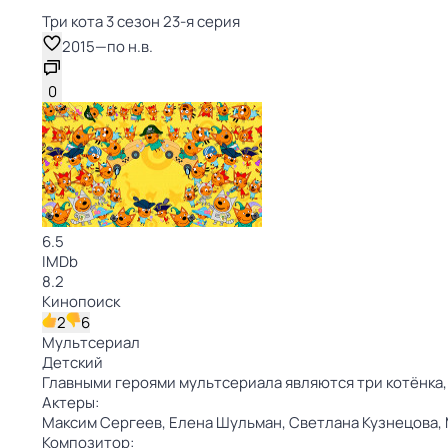
Три кота 3 сезон 23-я серия
2015
—
по н.в.
0
6.5
IMDb
8.2
Кинопоиск
2
6
Мультсериал
Детский
Главными героями мультсериала являются три котёнка,
Актеры:
Максим Сергеев,
Елена Шульман,
Светлана Кузнецова,
Композитор: