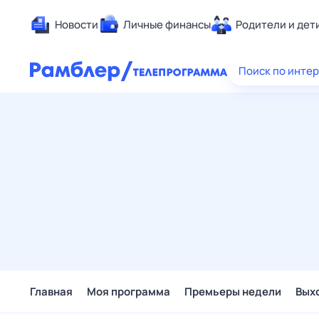
Новости
Личные финансы
Родители и дет
Здоровье
Поиск по инте
Развлечен
Дом и уют
Спорт
Карьера
Авто
Технологи
Жизненные
Сберегаем
Гороскопы
Главная
Моя программа
Премьеры недели
Вых