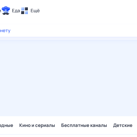
и
Еда
Ещё
Почта
рнету
ия и отдых
Поиск
Погода
ТВ-программа
и и тренды
 ситуации
 вместе
Помощь
одные
Кино и сериалы
Бесплатные каналы
Детские