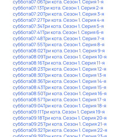
суббота
07:06
Три кота
. Сезон 1
. Серия 1-я
суббота
07:13
Три кота
. Сезон 1
. Серия 2-я
суббота
07:20
Три кота
. Сезон 1
. Серия 3-я
суббота
07:27
Три кота
. Сезон 1
. Серия 4-я
суббота
07:34
Три кота
. Сезон 1
. Серия 5-я
суббота
07:41
Три кота
. Сезон 1
. Серия 6-я
суббота
07:48
Три кота
. Сезон 1
. Серия 7-я
суббота
07:55
Три кота
. Сезон 1
. Серия 8-я
суббота
08:02
Три кота
. Сезон 1
. Серия 9-я
суббота
08:09
Три кота
. Сезон 1
. Серия 10-я
суббота
08:16
Три кота
. Сезон 1
. Серия 11-я
суббота
08:23
Три кота
. Сезон 1
. Серия 12-я
суббота
08:30
Три кота
. Сезон 1
. Серия 13-я
суббота
08:36
Три кота
. Сезон 1
. Серия 14-я
суббота
08:43
Три кота
. Сезон 1
. Серия 15-я
суббота
08:50
Три кота
. Сезон 1
. Серия 16-я
суббота
08:57
Три кота
. Сезон 1
. Серия 17-я
суббота
09:04
Три кота
. Сезон 1
. Серия 18-я
суббота
09:11
Три кота
. Сезон 1
. Серия 19-я
суббота
09:18
Три кота
. Сезон 1
. Серия 20-я
суббота
09:25
Три кота
. Сезон 1
. Серия 21-я
суббота
09:32
Три кота
. Сезон 1
. Серия 22-я
суббота
09:39
Три кота
. Сезон 1
. Серия 23-я