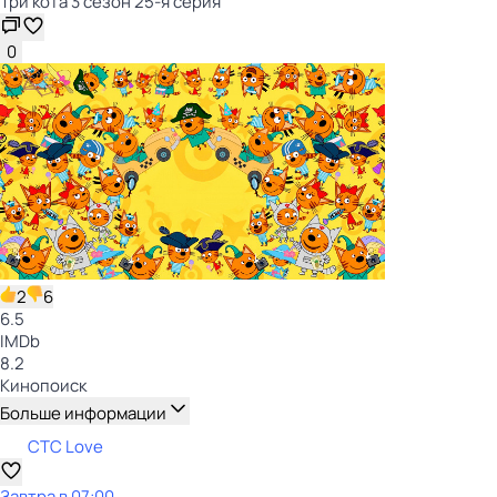
Три кота 3 сезон 25-я серия
0
2
6
6.5
IMDb
8.2
Кинопоиск
Больше информации
СТС Love
Завтра в 07:00