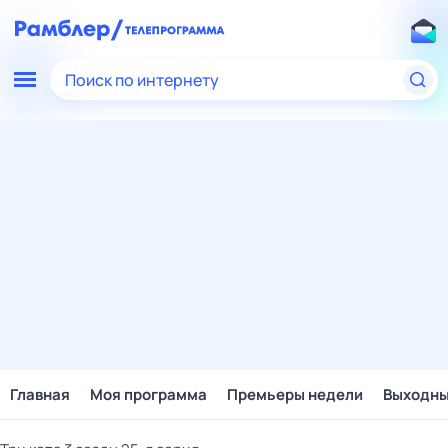
Поиск по интернету
Главная
Моя программа
Премьеры недели
Выходн