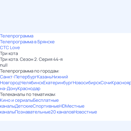
Телепрограмма
Телепрограмма в Брянске
СТС Love
Три кота
Три кота. Сезон 2. Серия 44-я
null
Телепрограмма по городам:
Санкт-Петербург
Казань
Нижний
Новгород
Челябинск
Екатеринбург
Новосибирск
Сочи
Красноя
на-Дону
Краснодар
Телеканалы по тематикам:
Кино и сериалы
Бесплатные
каналы
Детские
Спортивные
HD
Местные
каналы
Познавательные
20 каналов
Новостные