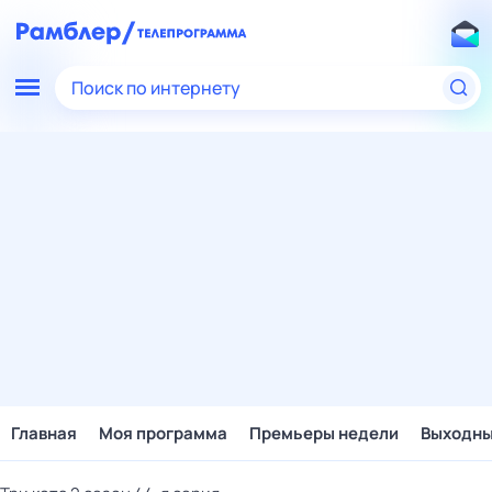
Поиск по интернету
Главная
Моя программа
Премьеры недели
Выходн