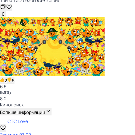
Три кота 2 сезон 44-я серия
0
2
6
6.5
IMDb
8.2
Кинопоиск
Больше информации
СТС Love
Завтра в 07:00