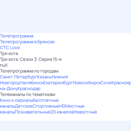
Телепрограмма
Телепрограмма в Брянске
СТС Love
Три кота
Три кота. Сезон 3. Серия 15-я
null
Телепрограмма по городам:
Санкт-Петербург
Казань
Нижний
Новгород
Челябинск
Екатеринбург
Новосибирск
Сочи
Красноя
на-Дону
Краснодар
Телеканалы по тематикам:
Кино и сериалы
Бесплатные
каналы
Детские
Спортивные
HD
Местные
каналы
Познавательные
20 каналов
Новостные