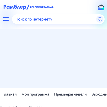
Поиск по интернету
Главная
Моя программа
Премьеры недели
Выходн