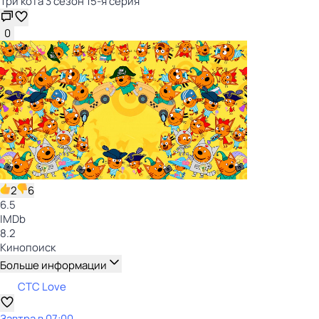
Три кота 3 сезон 15-я серия
0
2
6
6.5
IMDb
8.2
Кинопоиск
Больше информации
СТС Love
Завтра в 07:00