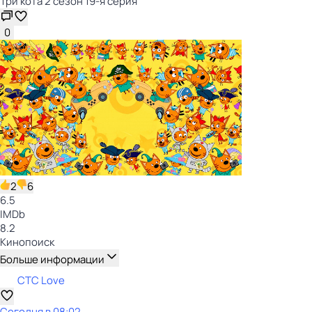
Три кота 2 сезон 19-я серия
0
2
6
6.5
IMDb
8.2
Кинопоиск
Больше информации
СТС Love
Сегодня в 08:02