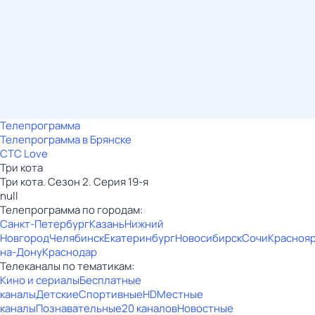
Телепрограмма
Телепрограмма в Брянске
СТС Love
Три кота
Три кота. Сезон 2. Серия 19-я
null
Телепрограмма по городам:
Санкт-Петербург
Казань
Нижний
Новгород
Челябинск
Екатеринбург
Новосибирск
Сочи
Красноя
на-Дону
Краснодар
Телеканалы по тематикам:
Кино и сериалы
Бесплатные
каналы
Детские
Спортивные
HD
Местные
каналы
Познавательные
20 каналов
Новостные