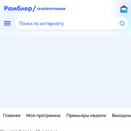
Поиск по интернету
Главная
Моя программа
Премьеры недели
Выходн