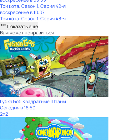
Три кота
. Сезон 1
. Серия 42-я
воскресенье
в
10:07
Три кота
. Сезон 1
. Серия 48-я
Показать ещё
Вам может понравиться
Губка Боб Квадратные Штаны
Сегодня в 16:50
2x2