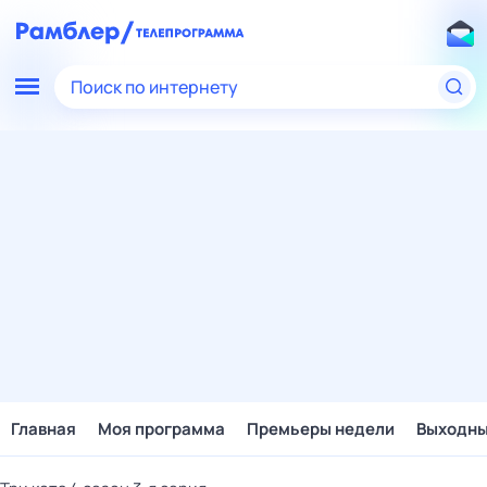
Поиск по интернету
Главная
Моя программа
Премьеры недели
Выходн