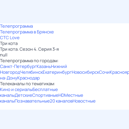
Телепрограмма
Телепрограмма в Брянске
СТС Love
Три кота
Три кота. Сезон 4. Серия 3-я
null
Телепрограмма по городам:
Санкт-Петербург
Казань
Нижний
Новгород
Челябинск
Екатеринбург
Новосибирск
Сочи
Красноя
на-Дону
Краснодар
Телеканалы по тематикам:
Кино и сериалы
Бесплатные
каналы
Детские
Спортивные
HD
Местные
каналы
Познавательные
20 каналов
Новостные