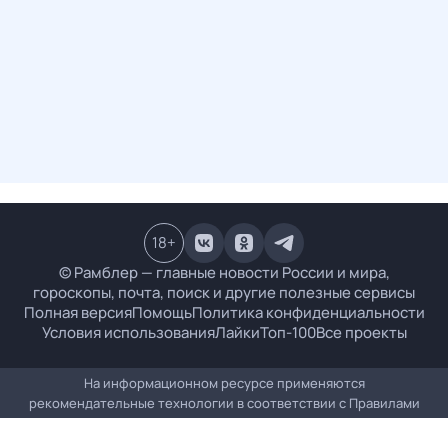
18
+
© Рамблер — главные новости России и мира,
гороскопы, почта, поиск и другие полезные сервисы
Полная версия
Помощь
Политика конфиденциальности
Условия использования
Лайки
Топ-100
Все проекты
На информационном ресурсе применяются
рекомендательные технологии в соответствии с
Правилами