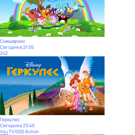
Смешарики
Сегодня в 21:05
2x2
Геркулес
Сегодня в 23:40
Viju TV1000 Action