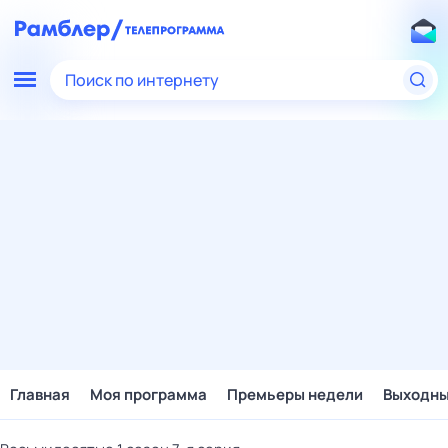
Поиск по интернету
Главная
Моя программа
Премьеры недели
Выходн