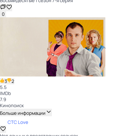
Восьмидесятые 1 сезон 7-я серия
0
3
2
5.5
IMDb
7.9
Кинопоиск
Больше информации
СТС Love
Нет данных о предстоящих сеансах