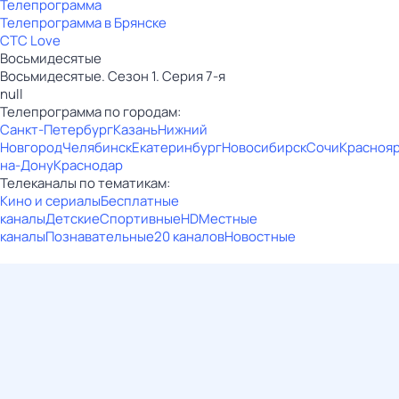
Телепрограмма
Телепрограмма в Брянске
СТС Love
Восьмидесятые
Восьмидесятые. Сезон 1. Серия 7-я
null
Телепрограмма по городам:
Санкт-Петербург
Казань
Нижний
Новгород
Челябинск
Екатеринбург
Новосибирск
Сочи
Красноя
на-Дону
Краснодар
Телеканалы по тематикам:
Кино и сериалы
Бесплатные
каналы
Детские
Спортивные
HD
Местные
каналы
Познавательные
20 каналов
Новостные