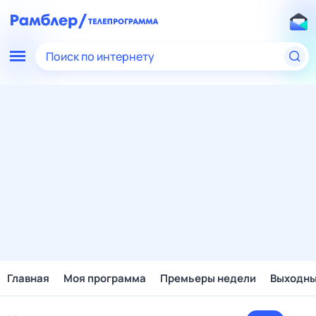
Поиск по интернету
Главная
Моя программа
Премьеры недели
Выходн