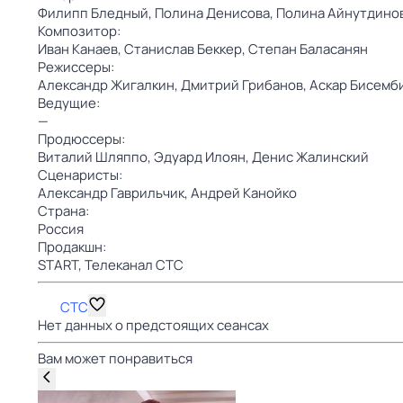
Филипп Бледный,
Полина Денисова,
Полина Айнутдино
Композитор:
Иван Канаев,
Станислав Беккер,
Степан Баласанян
Режиссеры:
Александр Жигалкин,
Дмитрий Грибанов,
Аскар Бисемб
Ведущие:
—
Продюссеры:
Виталий Шляппо,
Эдуард Илоян,
Денис Жалинский
Сценаристы:
Александр Гаврильчик,
Андрей Канойко
Страна:
Россия
Продакшн:
START,
Телеканал СТС
СТС
Нет данных о предстоящих сеансах
Вам может понравиться