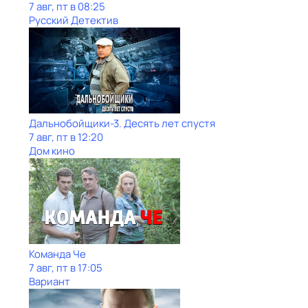
7 авг, пт в 08:25
Русский Детектив
Дальнобойщики-3. Десять лет спустя
7 авг, пт в 12:20
Дом кино
Команда Че
7 авг, пт в 17:05
Вариант