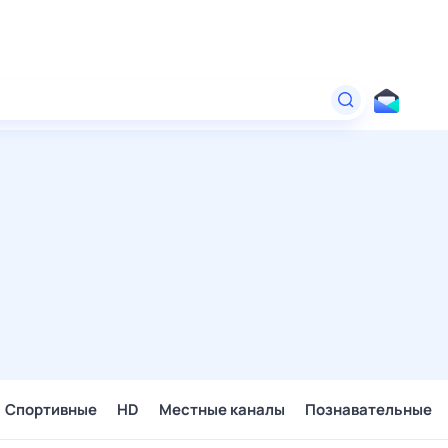
Спортивные
HD
Местные каналы
Познавательные