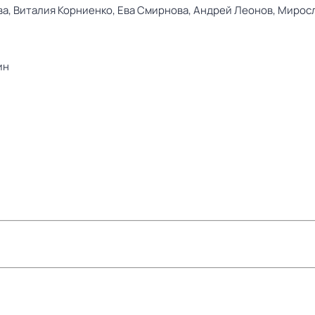
ва,
Виталия Корниенко,
Ева Смирнова,
Андрей Леонов,
Миросл
ин