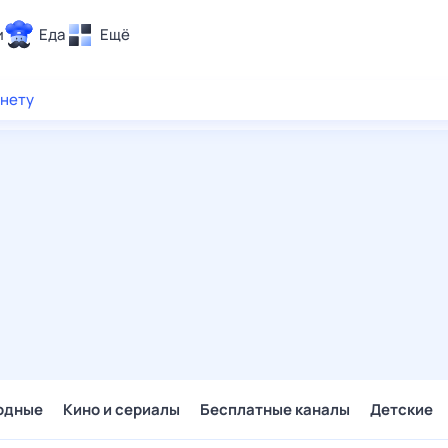
и
Еда
Ещё
Почта
рнету
ия и отдых
Поиск
Погода
ТВ-программа
и и тренды
 ситуации
 вместе
Помощь
одные
Кино и сериалы
Бесплатные каналы
Детские