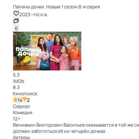
Папины дочки. Новые 1 сезон 8-я серия
2023
—
по н.в.
0
5.3
IMDb
8.3
Кинопоиск
14
2
Сериал
Комедия
12
+
Вениамин Викторович Васильев оказывается в той же си
должен заботиться об их четырёх дочках
Актеры: