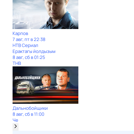
Карпов
7 авг, пт в 22:38
НТВ Сериал
Ерактагы йолдызым
8 авг, сб в 01:25
ТНВ
Дальнобойщики
8 авг, сб в 11:00
Че