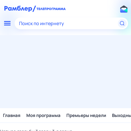
Поиск по интернету
Главная
Моя программа
Премьеры недели
Выходн