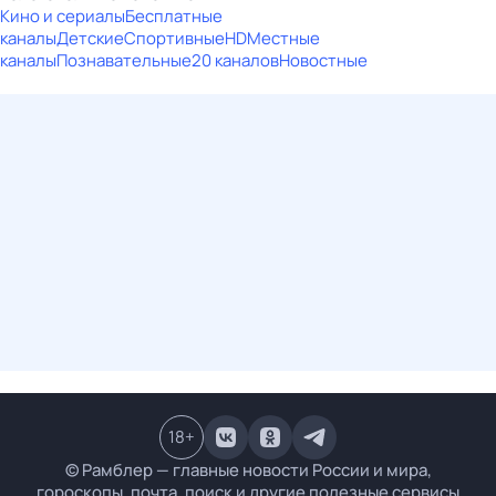
Кино и сериалы
Бесплатные
каналы
Детские
Спортивные
HD
Местные
каналы
Познавательные
20 каналов
Новостные
18
+
© Рамблер — главные новости России и мира,
гороскопы, почта, поиск и другие полезные сервисы