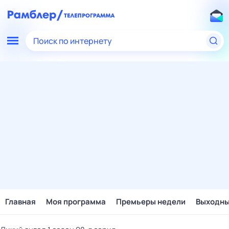
Поиск по интернету
Главная
Моя программа
Премьеры недели
Выходн