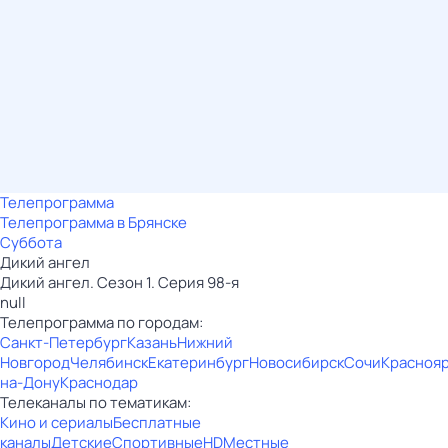
Телепрограмма
Телепрограмма в Брянске
Суббота
Дикий ангел
Дикий ангел. Сезон 1. Серия 98-я
null
Телепрограмма по городам:
Санкт-Петербург
Казань
Нижний
Новгород
Челябинск
Екатеринбург
Новосибирск
Сочи
Красноя
на-Дону
Краснодар
Телеканалы по тематикам:
Кино и сериалы
Бесплатные
каналы
Детские
Спортивные
HD
Местные