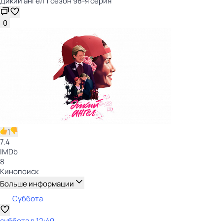
Дикий ангел 1 сезон 98-я серия
0
1
7.4
IMDb
8
Кинопоиск
Больше информации
Суббота
суббота
в
12:40