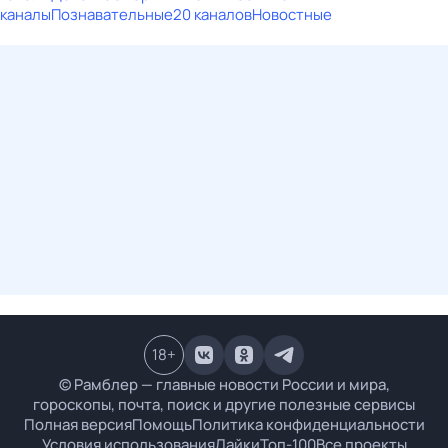
каналы
Познавательные
20 каналов
Новостные
18
+
© Рамблер — главные новости России и мира,
гороскопы, почта, поиск и другие полезные сервисы
Полная версия
Помощь
Политика конфиденциальности
Условия использования
Лайки
Топ-100
Все проекты